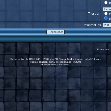
R
Trier par:
C
D
Retourner les
Sauter vers:
Powered by
phpBB
© 2001, 2002 phpBB Group Traduction par :
phpBB-fr.com
Thème principal ikki63 (le sanctuaire) @2005
Copyright
Guillaume (ikki63)