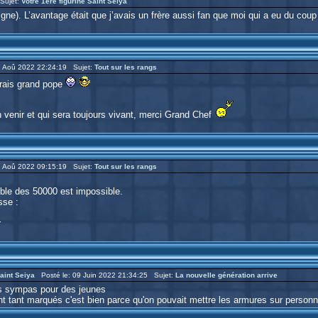
Sujet:
Votre 1ère figurine Saint Seiya
gne). L’avantage était que j’avais un frère aussi fan que moi qui a eu du coup l
 Aoû 2022 22:24:19 Sujet:
Tout sur les rangs
erais grand pope
on venir et qui sera toujours vivant, merci Grand Chef
 Aoû 2022 09:15:19 Sujet:
Tout sur les rangs
cible des 50000 est impossible.
sse :
r
aint Seiya
Posté le: 09 Juin 2022 21:34:25 Sujet:
La nouvelle génération arrive
es sympas pour des jeunes
 ont tant marqués c'est bien parce qu'on pouvait mettre les armures sur personn