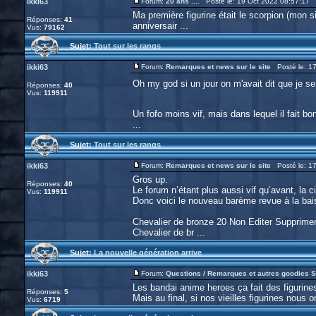
ikki63
Forum:
20 ans ....
Posté le: 19 Oct 2022 08:57:17 
Ma première figurine était le scorpion (mon si
Réponses:
41
anniversair ...
Vus:
79162
Sujet:
Tout sur les rangs
ikki63
Forum:
Remarques et news sur le site
Posté le: 17
Oh my god si un jour on m'avait dit que je s
Réponses:
40
Vus:
119911
Un fofo moins vif, mais dans lequel il fait b
...
Sujet:
Tout sur les rangs
ikki63
Forum:
Remarques et news sur le site
Posté le: 17
Gros up.
Réponses:
40
Le forum n’étant plus aussi vif qu’avant, la 
Vus:
119911
Donc voici le nouveau barème revue à la bai
Chevalier de bronze 20 Non Editer Supprime
Chevalier de br ...
Sujet:
La nouvelle génération arrive
ikki63
Forum:
Questions / Remarques et autres goodies S
Les bandai anime heroes ça fait des figurin
Réponses:
5
Mais au final, si nos vieilles figurines nous
Vus:
6719