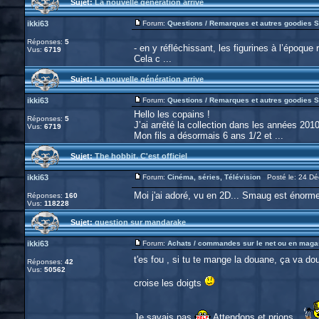
Sujet:
La nouvelle génération arrive
ikki63
Forum:
Questions / Remarques et autres goodies S
Réponses:
5
- en y réfléchissant, les figurines à l’époq
Vus:
6719
Cela c ...
Sujet:
La nouvelle génération arrive
ikki63
Forum:
Questions / Remarques et autres goodies S
Hello les copains !
Réponses:
5
J’ai arrêté la collection dans les années 201
Vus:
6719
Mon fils a désormais 6 ans 1/2 et ...
Sujet:
The hobbit. C'est officiel
ikki63
Forum:
Cinéma, séries, Télévision
Posté le: 24 Dé
Moi j'ai adoré, vu en 2D... Smaug est énorm
Réponses:
160
Vus:
118228
Sujet:
question sur mandarake
ikki63
Forum:
Achats / commandes sur le net ou en maga
t'es fou , si tu te mange la douane, ça va doui
Réponses:
42
Vus:
50562
croise les doigts
Je savais pas
Attendons et prions..