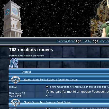
763 résultats trouvés
Forum Ikki63 Index du Forum
Auteur
Sujet:
Saint Seiya Kayou : les jolies cartes
ikki63
Forum:
Questions / Remarques et autres goodies S
Yo les gars j'ai monté un groupe Facebook pour
Réponses:
10
s' ...
Vus:
7448
Sujet:
Votre 1ère figurine Saint Seiya