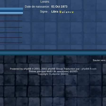
Loisirs:
Date de naissance:
01 Oct 1973
Signe :
Libra
Sauter vers
Powered by
phpBB
© 2001, 2002 phpBB Group Traduction par :
phpBB-fr.com
Thème principal ikki63 (le sanctuaire) @2005
Copyright
Guillaume (ikki63)