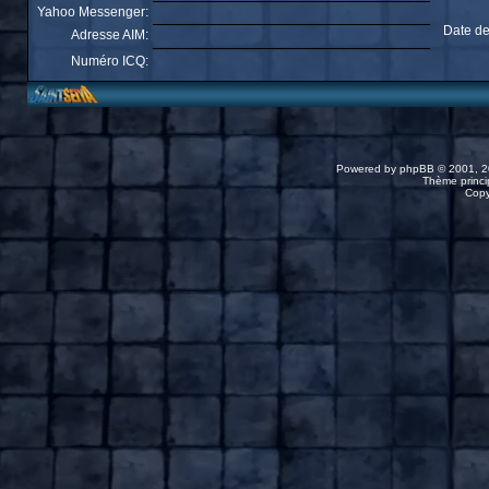
Yahoo Messenger:
Date de
Adresse AIM:
Numéro ICQ:
Powered by
phpBB
© 2001, 2
Thème princip
Copy