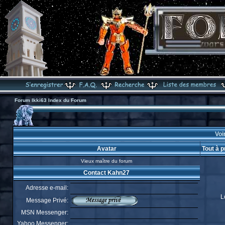
Forum Ikki63 Index du Forum
Voi
Avatar
Tout à 
Vieux maître du forum
Contact Kahn27
Adresse e-mail:
L
Message Privé:
MSN Messenger:
Yahoo Messenger: