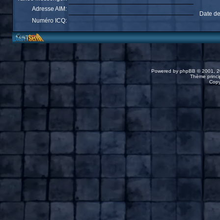
Adresse AIM:
Date de
Numéro ICQ:
Powered by
phpBB
© 2001, 2
Thème princip
Copy