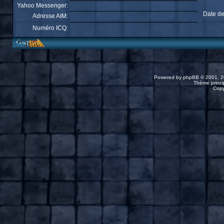
Yahoo Messenger:
Date de
Adresse AIM:
Numéro ICQ:
Powered by
phpBB
© 2001, 2
Thème princip
Copy