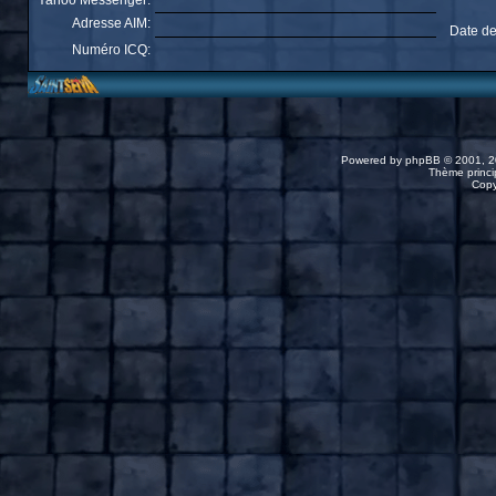
Yahoo Messenger:
Adresse AIM:
Date de
Numéro ICQ:
Powered by
phpBB
© 2001, 2
Thème princip
Copy