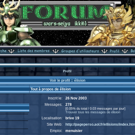
Profil
Voir le profil :: élision
Tout à propos de élision
Inscrit le:
26 Nov 2003
Messages:
278
[0.05% du total / 0.03 messages par jour]
Trouver tous les messages de élision
Localisation:
brive 19
Site Web:
http://pageperso.aol.fr/ellisions/index.ht
Emploi:
menuisier