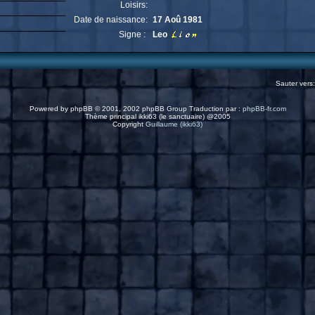
Loisirs:
Date de naissance:
17 Aoû 1981
Signe :
Leo
Sauter vers
Powered by
phpBB
© 2001, 2002 phpBB Group Traduction par :
phpBB-fr.com
Thème principal ikki63 (le sanctuaire) @2005
Copyright
Guillaume (ikki63)