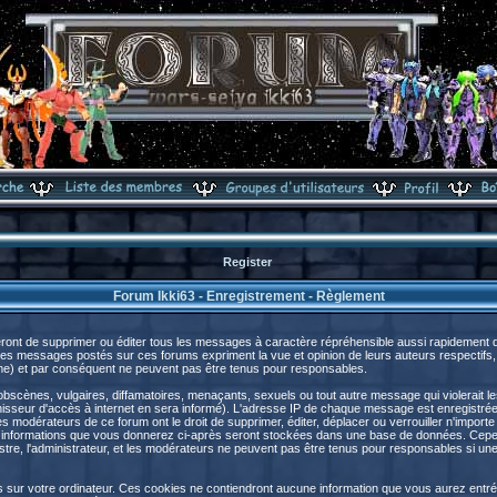
Register
Forum Ikki63 - Enregistrement - Règlement
ront de supprimer ou éditer tous les messages à caractère répréhensible aussi rapidement que
s messages postés sur ces forums expriment la vue et opinion de leurs auteurs respectifs,
) et par conséquent ne peuvent pas être tenus pour responsables.
cènes, vulgaires, diffamatoires, menaçants, sexuels ou tout autre message qui violerait les 
sseur d'accès à internet en sera informé). L'adresse IP de chaque message est enregistrée a
les modérateurs de ce forum ont le droit de supprimer, éditer, déplacer ou verrouiller n'import
s les informations que vous donnerez ci-après seront stockées dans une base de données. Cep
e, l'administrateur, et les modérateurs ne peuvent pas être tenus pour responsables si une t
s sur votre ordinateur. Ces cookies ne contiendront aucune information que vous aurez entré 