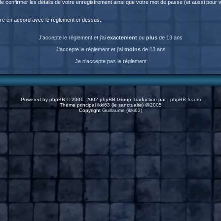
fin de confirmer les détails de votre enregistrement ainsi que votre mot de passe (et aussi p
être en accord avec le règlement ci-dessus.
J'accepte le règlement et j'ai
exactement
ou
plus
de 13 ans
J'accepte le règlement et j'ai
moins
de 13 ans
Je n'accepte pas le règlement
Powered by
phpBB
© 2001, 2002 phpBB Group Traduction par :
phpBB-fr.com
Thème principal ikki63 (le sanctuaire) @2005
Copyright
Guillaume (ikki63)