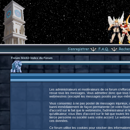
Forum Ikki63 Index du Forum
Les administrateurs et modérateurs de ce forum s'efforce
revue tous les messages. Vous admettez donc que tous le
webmestres (excepté les messages postés par eux-même
Vous consentez à ne pas poster de messages injurieux, obs
banni immédiatement de façon permanente (et votre fourni
d'accord sur le fait que le webmestre, l'administrateur et 
qu'utilisateur, vous êtes d'accord sur le fait que toute
tierce personne ou société sans votre accord. Le webmestr
ces données.
Ce forum utilise les cookies pour stocker des information