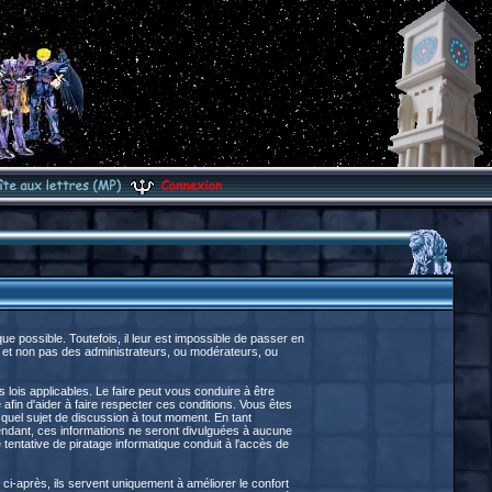
 possible. Toutefois, il leur est impossible de passer en
 et non pas des administrateurs, ou modérateurs, ou
lois applicables. Le faire peut vous conduire à être
fin d'aider à faire respecter ces conditions. Vous êtes
e quel sujet de discussion à tout moment. En tant
endant, ces informations ne seront divulguées à aucune
entative de piratage informatique conduit à l'accès de
ci-après, ils servent uniquement à améliorer le confort