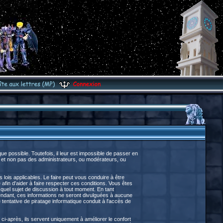
 possible. Toutefois, il leur est impossible de passer en
 et non pas des administrateurs, ou modérateurs, ou
lois applicables. Le faire peut vous conduire à être
fin d'aider à faire respecter ces conditions. Vous êtes
e quel sujet de discussion à tout moment. En tant
endant, ces informations ne seront divulguées à aucune
entative de piratage informatique conduit à l'accès de
ci-après, ils servent uniquement à améliorer le confort