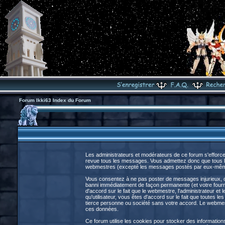
Forum Ikki63 Index du Forum
Les administrateurs et modérateurs de ce forum s'efforce
revue tous les messages. Vous admettez donc que tous le
webmestres (excepté les messages postés par eux-même
Vous consentez à ne pas poster de messages injurieux, obs
banni immédiatement de façon permanente (et votre fourni
d'accord sur le fait que le webmestre, l'administrateur et 
qu'utilisateur, vous êtes d'accord sur le fait que toute
tierce personne ou société sans votre accord. Le webmestr
ces données.
Ce forum utilise les cookies pour stocker des information