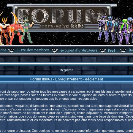
Register
Forum Ikki63 - Enregistrement - Règlement
ront de supprimer ou éditer tous les messages à caractère répréhensible aussi rapidement que
s messages postés sur ces forums expriment la vue et opinion de leurs auteurs respectifs,
) et par conséquent ne peuvent pas être tenus pour responsables.
cènes, vulgaires, diffamatoires, menaçants, sexuels ou tout autre message qui violerait les 
sseur d'accès à internet en sera informé). L'adresse IP de chaque message est enregistrée a
les modérateurs de ce forum ont le droit de supprimer, éditer, déplacer ou verrouiller n'import
s les informations que vous donnerez ci-après seront stockées dans une base de données. Cep
e, l'administrateur, et les modérateurs ne peuvent pas être tenus pour responsables si une t
s sur votre ordinateur. Ces cookies ne contiendront aucune information que vous aurez entré 