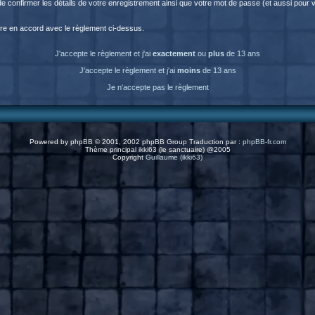
fin de confirmer les détails de votre enregistrement ainsi que votre mot de passe (et aussi p
être en accord avec le règlement ci-dessus.
J'accepte le règlement et j'ai
exactement
ou
plus
de 13 ans
J'accepte le règlement et j'ai
moins
de 13 ans
Je n'accepte pas le règlement
Powered by
phpBB
© 2001, 2002 phpBB Group Traduction par :
phpBB-fr.com
Thème principal ikki63 (le sanctuaire) @2005
Copyright
Guillaume (ikki63)