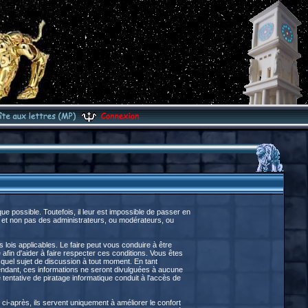
 possible. Toutefois, il leur est impossible de passer en
 et non pas des administrateurs, ou modérateurs, ou
lois applicables. Le faire peut vous conduire à être
fin d'aider à faire respecter ces conditions. Vous êtes
e quel sujet de discussion à tout moment. En tant
endant, ces informations ne seront divulguées à aucune
entative de piratage informatique conduit à l'accès de
ci-après, ils servent uniquement à améliorer le confort