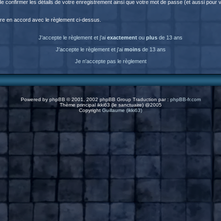
fin de confirmer les détails de votre enregistrement ainsi que votre mot de passe (et aussi p
être en accord avec le règlement ci-dessus.
J'accepte le règlement et j'ai
exactement
ou
plus
de 13 ans
J'accepte le règlement et j'ai
moins
de 13 ans
Je n'accepte pas le règlement
Powered by
phpBB
© 2001, 2002 phpBB Group Traduction par :
phpBB-fr.com
Thème principal ikki63 (le sanctuaire) @2005
Copyright
Guillaume (ikki63)