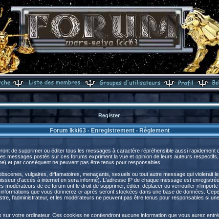
Register
Forum Ikki63 - Enregistrement - Règlement
ront de supprimer ou éditer tous les messages à caractère répréhensible aussi rapidement que
s messages postés sur ces forums expriment la vue et opinion de leurs auteurs respectifs,
) et par conséquent ne peuvent pas être tenus pour responsables.
cènes, vulgaires, diffamatoires, menaçants, sexuels ou tout autre message qui violerait les 
sseur d'accès à internet en sera informé). L'adresse IP de chaque message est enregistrée a
les modérateurs de ce forum ont le droit de supprimer, éditer, déplacer ou verrouiller n'import
s les informations que vous donnerez ci-après seront stockées dans une base de données. Cep
e, l'administrateur, et les modérateurs ne peuvent pas être tenus pour responsables si une t
s sur votre ordinateur. Ces cookies ne contiendront aucune information que vous aurez entré 