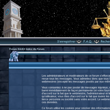
Forum Ikki63 Index du Forum
Les administrateurs et modérateurs de ce forum s'efforce
revue tous les messages. Vous admettez donc que tous le
webmestres (excepté les messages postés par eux-même
Vous consentez à ne pas poster de messages injurieux, obs
banni immédiatement de façon permanente (et votre fourni
d'accord sur le fait que le webmestre, l'administrateur et 
qu'utilisateur, vous êtes d'accord sur le fait que toute
tierce personne ou société sans votre accord. Le webmestr
ces données.
Ce forum utilise les cookies pour stocker des information