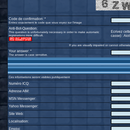
Code de confirmation: *
Entrez exactement le code que vous voyez sur l'image
Anti-Bot-Question:
Ecrivez cett
This question is unfortunately necessary in order to make automatic
registrations more difficult.
casse) : Ai
If you are visually impaired or cannot otherw
Your answer: *
The answer is case sensitive.
Ces informations seront visibles publiquement
Numéro ICQ:
Adresse AIM:
MSN Messenger:
Yahoo Messenger:
Site Web:
Localisation:
Emploi: