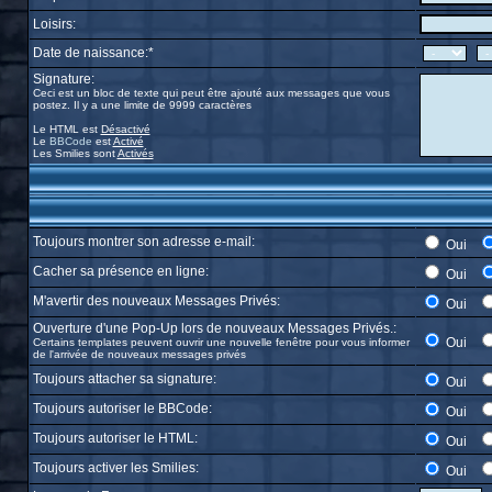
Loisirs:
Date de naissance:*
Signature:
Ceci est un bloc de texte qui peut être ajouté aux messages que vous
postez. Il y a une limite de 9999 caractères
Le HTML est
Désactivé
Le
BBCode
est
Activé
Les Smilies sont
Activés
Toujours montrer son adresse e-mail:
Oui
Cacher sa présence en ligne:
Oui
M'avertir des nouveaux Messages Privés:
Oui
Ouverture d'une Pop-Up lors de nouveaux Messages Privés.:
Oui
Certains templates peuvent ouvrir une nouvelle fenêtre pour vous informer
de l'arrivée de nouveaux messages privés
Toujours attacher sa signature:
Oui
Toujours autoriser le BBCode:
Oui
Toujours autoriser le HTML:
Oui
Toujours activer les Smilies:
Oui