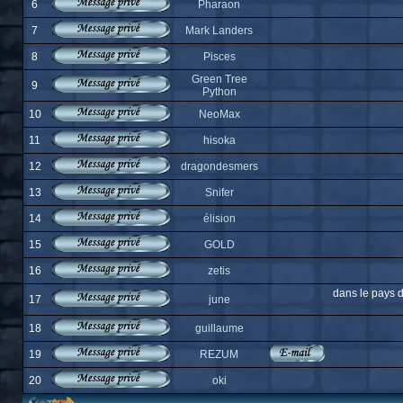
6
Pharaon
7
Mark Landers
8
Pisces
Green Tree
9
Python
10
NeoMax
11
hisoka
12
dragondesmers
13
Snifer
14
élision
15
GOLD
16
zetis
dans le pays d
17
june
18
guillaume
19
REZUM
20
oki