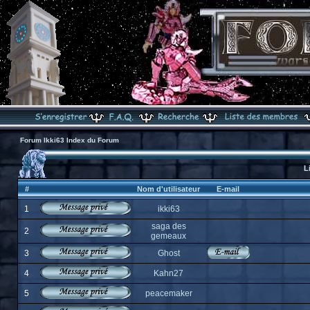
Forum Ikki63 Index du Forum
L
#
Nom d'utilisateur
E-mail
1
ikki63
saga des
2
gemeaux
3
Ghost
4
Kahn27
5
peacemaker