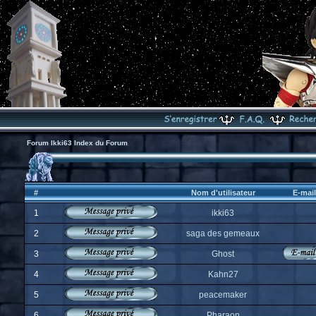
Forum Ikki63 Index du Forum
#
Nom d'utilisateur
E-mail
1
ikki63
2
saga des gemeaux
3
Ghost
4
Kahn27
5
peacemaker
6
Pharaon