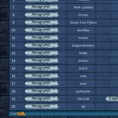
7
Mark Landers
8
Pisces
9
Green Tree Python
10
NeoMax
11
hisoka
12
dragondesmers
13
Snifer
14
élision
15
GOLD
16
zetis
17
june
18
guillaume
19
REZUM
20
oki