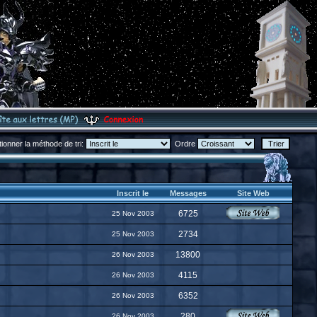
tionner la méthode de tri:
Ordre
Inscrit le
Messages
Site Web
6725
25 Nov 2003
2734
25 Nov 2003
13800
26 Nov 2003
4115
26 Nov 2003
6352
26 Nov 2003
280
26 Nov 2003