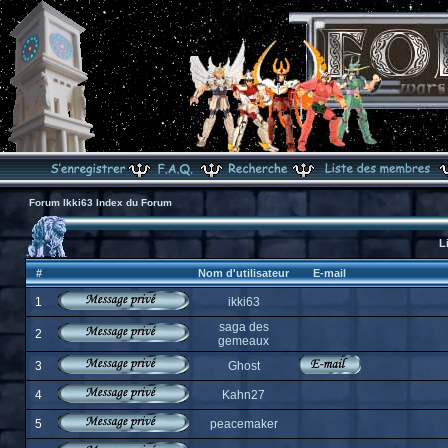
Forum Ikki63 Index du Forum
L
#
Nom d'utilisateur
E-mail
1
ikki63
saga des
2
gemeaux
3
Ghost
4
Kahn27
5
peacemaker