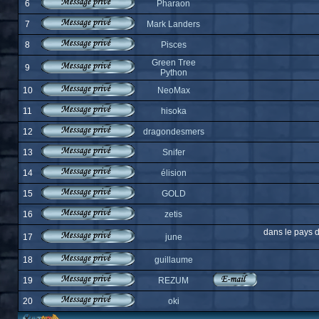
6
Pharaon
7
Mark Landers
8
Pisces
Green Tree
9
Python
10
NeoMax
11
hisoka
12
dragondesmers
13
Snifer
14
élision
15
GOLD
16
zetis
dans le pays d
17
june
18
guillaume
19
REZUM
20
oki