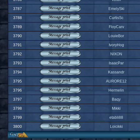
3787
EmelySki
3788
CurtisSc
3789
FloyCarv
3790
LouieBor
3791
IvoryHog
3792
NIXON
3793
IsaacPar
3794
Kassandr
3795
AURORE12
3796
Hermelin
3797
Baqy
3798
Mikki
3799
etabli88
3800
Loicikki