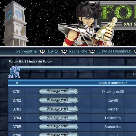
Forum Ikki63 Index du Forum
L
#
Nom d'utilisateur
3781
Oliviergros38
3782
xav88
3783
Perozi
3784
LesleePa
3785
Samantha
3786
voltof