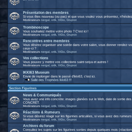
Présentation des membres
Si vous êtes nouveau (ou pas) et que vous voulez vous présentez, n'hésitez p
Modérateurs
nergal
,
ortk
,
ViGo
,
Grujnot
Trombinoscope
Vous souhaitez mettre votre photo ? C'est ici !
Modérateurs
nergal
,
ortk
,
ViGo
,
Grujnot
Rencontres entre membres
Vous désirez organiser une soirée dans votre salon, vous donner rendez-vous
ceux-ci ?
Modérateurs
nergal
,
ortk
,
ViGo
,
Grujnot
Vos collections
Vous pouvez y mettre vos collections saint-seiya et autres !
Modérateurs
nergal
,
ortk
,
ViGo
,
Grujnot
IKKI63 Museum
Envie de replonger dans le passé d'ikki63, c'est ici.
:
Salle des Trophées Ikki63 !!!
Section Figurines
News & Communiqués
Vous avez une info concrète: images glanées sur le Web, date de sortie des 
CONCRET.
Modérateurs
nergal
,
ortk
,
ViGo
,
Grujnot
Réactions & Rumeurs
Si vous désirez réagir sur les figurines articulées, si vous avez des rumeurs, 
Modérateurs
nergal
,
ortk
,
ViGo
,
Grujnot
Archives du forum
Consultez les sujets sur les figurines sorties depuis quelques mois (réactions