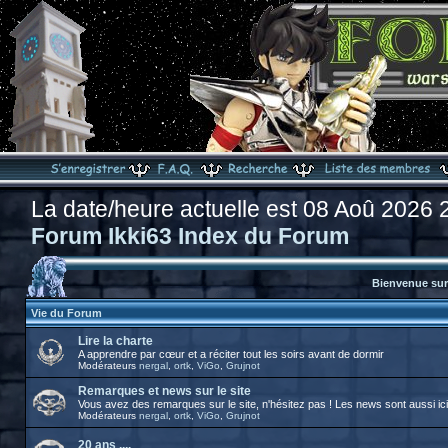
La date/heure actuelle est 08 Aoû 2026 
Forum Ikki63 Index du Forum
Bienvenue sur 
Vie du Forum
Lire la charte
A apprendre par cœur et a réciter tout les soirs avant de dormir
Modérateurs
nergal
,
ortk
,
ViGo
,
Grujnot
Remarques et news sur le site
Vous avez des remarques sur le site, n'hésitez pas ! Les news sont aussi ici
Modérateurs
nergal
,
ortk
,
ViGo
,
Grujnot
20 ans ....