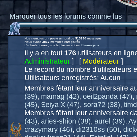
Marquer tous les forums comme lus
Nos membres ont posté un total de
515890
messages
Nous avons
3817
membres enregistrés
L'utilisateur enregistré le plus récent est
Eleanorjeux
Il y a en tout
176
utilisateurs en ligne
Administrateur
] [
Modérateur
]
Le record du nombre d'utilisateurs 
Utilisateurs enregistrés: Aucun
Membres fêtant leur anniversaire au
(39)
,
mamag (42)
,
oeil2panda (47)
,
(45)
,
Seiya X (47)
,
sora72 (38)
,
timd
Membres fêtant leur anniversaire da
(43)
,
aries-shion (38)
,
aurel (39)
,
Ay
crazymary (46)
,
di2310ss (50)
,
dick