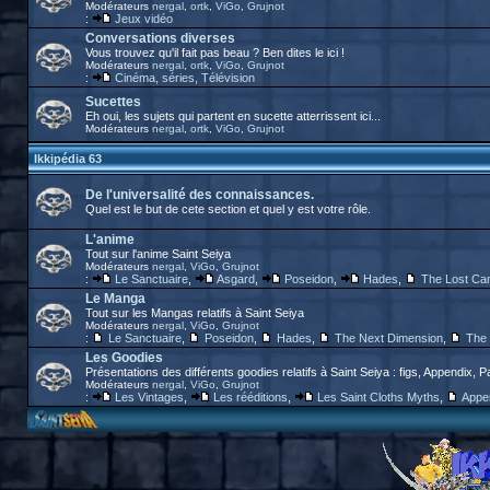
Modérateurs
nergal
,
ortk
,
ViGo
,
Grujnot
:
Jeux vidéo
Conversations diverses
Vous trouvez qu'il fait pas beau ? Ben dites le ici !
Modérateurs
nergal
,
ortk
,
ViGo
,
Grujnot
:
Cinéma, séries, Télévision
Sucettes
Eh oui, les sujets qui partent en sucette atterrissent ici...
Modérateurs
nergal
,
ortk
,
ViGo
,
Grujnot
Ikkipédia 63
De l'universalité des connaissances.
Quel est le but de cete section et quel y est votre rôle.
L'anime
Tout sur l'anime Saint Seiya
Modérateurs
nergal
,
ViGo
,
Grujnot
:
Le Sanctuaire
,
Asgard
,
Poseidon
,
Hades
,
The Lost Ca
Le Manga
Tout sur les Mangas relatifs à Saint Seiya
Modérateurs
nergal
,
ViGo
,
Grujnot
:
Le Sanctuaire
,
Poseidon
,
Hades
,
The Next Dimension
,
The 
Les Goodies
Présentations des différents goodies relatifs à Saint Seiya : figs, Appendix, P
Modérateurs
nergal
,
ViGo
,
Grujnot
:
Les Vintages
,
Les rééditions
,
Les Saint Cloths Myths
,
Appe