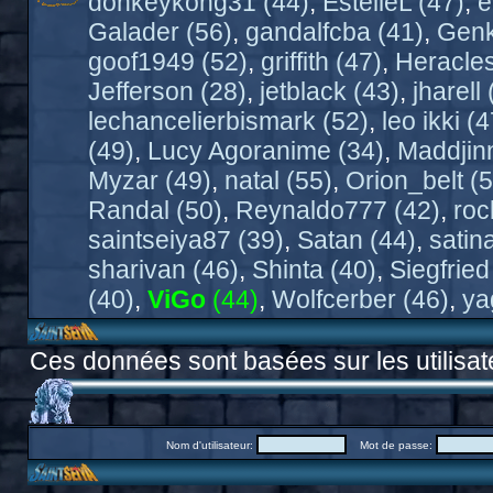
donkeykong31 (44)
,
EstelleL (47)
,
e
Galader (56)
,
gandalfcba (41)
,
Genk
goof1949 (52)
,
griffith (47)
,
Heracles
Jefferson (28)
,
jetblack (43)
,
jharell 
lechancelierbismark (52)
,
leo ikki (4
(49)
,
Lucy Agoranime (34)
,
Maddjinn
Myzar (49)
,
natal (55)
,
Orion_belt (5
Randal (50)
,
Reynaldo777 (42)
,
roc
saintseiya87 (39)
,
Satan (44)
,
satin
sharivan (46)
,
Shinta (40)
,
Siegfried
(40)
,
ViGo
(44)
,
Wolfcerber (46)
,
ya
Ces données sont basées sur les utilisat
Nom d'utilisateur:
Mot de passe: