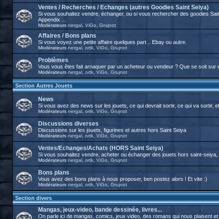
Ventes / Recherches / Echanges (autres Goodies Saint Seiya)
Si vous souhaitez vendre, échanger, ou si vous rechercher des goodies Sai
Appendix ...
Modérateurs
nergal
,
ViGo
,
Grujnot
Affaires / Bons plans
Si vous voyez une petite affaire quelques part... Ebay ou autre.
Modérateurs
nergal
,
ortk
,
ViGo
,
Grujnot
Problèmes
Vous vous êtes fait arnaquer par un acheteur ou vendeur ? Que se soit sur 
Modérateurs
nergal
,
ortk
,
ViGo
,
Grujnot
Section Autres Jouets
News
Si vous avez des news sur les jouets, ce qui devrait sortir, ce qui va sortir, et
Modérateurs
nergal
,
ortk
,
ViGo
,
Grujnot
Discussions diverses
Discussions sur les jouets, figurines et autres hors Saint Seiya
Modérateurs
nergal
,
ortk
,
ViGo
,
Grujnot
Ventes/Echanges/Achats (HORS Saint Seiya)
Si vous souhaitez vendre, acheter ou échanger des jouets hors saint-seiya, c'
Modérateurs
nergal
,
ortk
,
ViGo
,
Grujnot
Bons plans
Vous avez des bons plans à nous proposer, ben postez alors ! Et vite :)
Modérateurs
nergal
,
ortk
,
ViGo
,
Grujnot
Section divers
Mangas, jeux-video, bande dessinée, livres...
On parle ici de mangas, comics, jeux video, des romans qui nous plaisent et tou