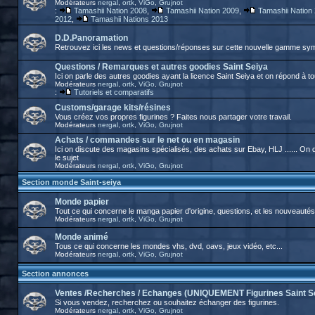
Modérateurs
nergal
,
ortk
,
ViGo
,
Grujnot
:
Tamashii Nation 2008
,
Tamashii Nation 2009
,
Tamashii Nation
2012
,
Tamashii Nations 2013
D.D.Panoramation
Retrouvez ici les news et questions/réponses sur cette nouvelle gamme sy
Questions / Remarques et autres goodies Saint Seiya
Ici on parle des autres goodies ayant la licence Saint Seiya et on répond à t
Modérateurs
nergal
,
ortk
,
ViGo
,
Grujnot
:
Tutoriels et comparatifs
Customs/garage kits/résines
Vous créez vos propres figurines ? Faites nous partager votre travail.
Modérateurs
nergal
,
ortk
,
ViGo
,
Grujnot
Achats / commandes sur le net ou en magasin
Ici on discute des magasins spécialisés, des achats sur Ebay, HLJ ...... O
le sujet
Modérateurs
nergal
,
ortk
,
ViGo
,
Grujnot
Section monde Saint-seiya
Monde papier
Tout ce qui concerne le manga papier d'origine, questions, et les nouveautés
Modérateurs
nergal
,
ortk
,
ViGo
,
Grujnot
Monde animé
Tous ce qui concerne les mondes vhs, dvd, oavs, jeux vidéo, etc...
Modérateurs
nergal
,
ortk
,
ViGo
,
Grujnot
Section annonces
Ventes /Recherches / Echanges (UNIQUEMENT Figurines Saint S
Si vous vendez, recherchez ou souhaitez échanger des figurines.
Modérateurs
nergal
,
ortk
,
ViGo
,
Grujnot