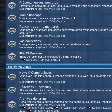
Présentation des membres
Si vous êtes nouveau (ou pas) et que vous voulez vous présentez, n'hésitez p
Modérateurs
nergal
,
ortk
,
ViGo
,
Grujnot
Trombinoscope
Vous souhaitez mettre votre photo ? C'est ici !
Modérateurs
nergal
,
ortk
,
ViGo
,
Grujnot
Rencontres entre membres
Vous désirez organiser une soirée dans votre salon, vous donner rendez-vous
ceux-ci ?
Modérateurs
nergal
,
ortk
,
ViGo
,
Grujnot
Vos collections
Vous pouvez y mettre vos collections saint-seiya et autres !
Modérateurs
nergal
,
ortk
,
ViGo
,
Grujnot
IKKI63 Museum
Envie de replonger dans le passé d'ikki63, c'est ici.
:
Salle des Trophées Ikki63 !!!
Section Figurines
News & Communiqués
Vous avez une info concrète: images glanées sur le Web, date de sortie des 
CONCRET.
Modérateurs
nergal
,
ortk
,
ViGo
,
Grujnot
Réactions & Rumeurs
Si vous désirez réagir sur les figurines articulées, si vous avez des rumeurs, 
Modérateurs
nergal
,
ortk
,
ViGo
,
Grujnot
Archives du forum
Consultez les sujets sur les figurines sorties depuis quelques mois (réactions
Modérateurs
nergal
,
ortk
,
ViGo
,
Grujnot
:
Tamashii Nation 2008
,
Tamashii Nation 2009
,
Tamashii Nation
2012
,
Tamashii Nations 2013