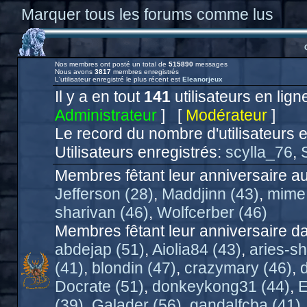
Marquer tous les forums comme lus
Nos membres ont posté un total de
515890
messages
Nous avons
3817
membres enregistrés
L'utilisateur enregistré le plus récent est
Eleanorjeux
Il y a en tout
141
utilisateurs en lign
Administrateur
] [
Modérateur
]
Le record du nombre d'utilisateurs 
Utilisateurs enregistrés:
scylla_76
,
Membres fêtant leur anniversaire au
Jefferson (28)
,
Maddjinn (43)
,
mime.
sharivan (46)
,
Wolfcerber (46)
Membres fêtant leur anniversaire da
abdejap (51)
,
Aiolia84 (43)
,
aries-sh
(41)
,
blondin (47)
,
crazymary (46)
,
Docrate (51)
,
donkeykong31 (44)
,
E
(39)
,
Galader (56)
,
gandalfcba (41)