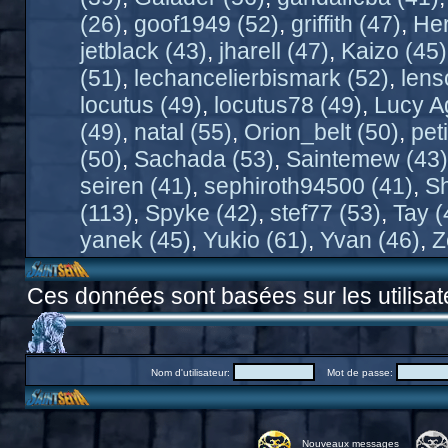
(26)
,
goof1949 (52)
,
griffith (47)
,
Her
jetblack (43)
,
jharell (47)
,
Kaizo (45)
(51)
,
lechancelierbismark (52)
,
lens
locutus (49)
,
locutus78 (49)
,
Lucy A
(49)
,
natal (55)
,
Orion_belt (50)
,
pet
(50)
,
Sachada (53)
,
Saintemew (43)
seiren (41)
,
sephiroth94500 (41)
,
Sh
(113)
,
Spyke (42)
,
stef77 (53)
,
Tay (
yanek (45)
,
Yukio (61)
,
Yvan (46)
,
Z
Ces données sont basées sur les utilisat
Nom d'utilisateur:
Mot de passe:
Nouveaux messages