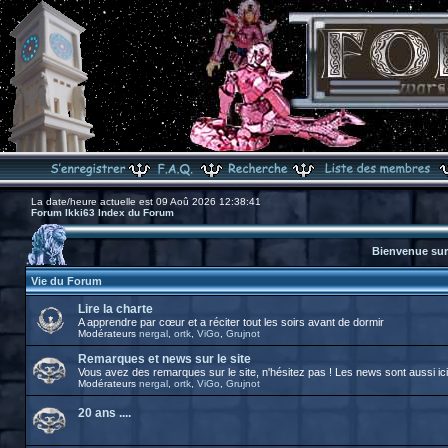
La date/heure actuelle est 09 Aoû 2026 12:38:41
Forum Ikki63 Index du Forum
Bienvenue sur 
Vie du Forum
Lire la charte
A apprendre par cœur et a réciter tout les soirs avant de dormir
Modérateurs
nergal
,
ortk
,
ViGo
,
Grujnot
Remarques et news sur le site
Vous avez des remarques sur le site, n'hésitez pas ! Les news sont aussi ici
Modérateurs
nergal
,
ortk
,
ViGo
,
Grujnot
20 ans ....