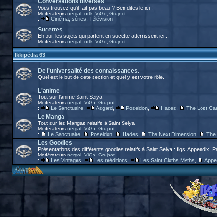
Conversations diverses
Vous trouvez qu'il fait pas beau ? Ben dites le ici !
Modérateurs
nergal
,
ortk
,
ViGo
,
Grujnot
:
Cinéma, séries, Télévision
Sucettes
Eh oui, les sujets qui partent en sucette atterrissent ici...
Modérateurs
nergal
,
ortk
,
ViGo
,
Grujnot
Ikkipédia 63
De l'universalité des connaissances.
Quel est le but de cete section et quel y est votre rôle.
L'anime
Tout sur l'anime Saint Seiya
Modérateurs
nergal
,
ViGo
,
Grujnot
:
Le Sanctuaire
,
Asgard
,
Poseidon
,
Hades
,
The Lost Ca
Le Manga
Tout sur les Mangas relatifs à Saint Seiya
Modérateurs
nergal
,
ViGo
,
Grujnot
:
Le Sanctuaire
,
Poseidon
,
Hades
,
The Next Dimension
,
The 
Les Goodies
Présentations des différents goodies relatifs à Saint Seiya : figs, Appendix, P
Modérateurs
nergal
,
ViGo
,
Grujnot
:
Les Vintages
,
Les rééditions
,
Les Saint Cloths Myths
,
Appe