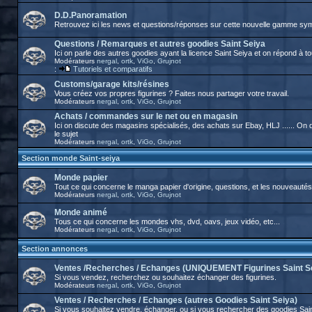
D.D.Panoramation
Retrouvez ici les news et questions/réponses sur cette nouvelle gamme sy
Questions / Remarques et autres goodies Saint Seiya
Ici on parle des autres goodies ayant la licence Saint Seiya et on répond à t
Modérateurs
nergal
,
ortk
,
ViGo
,
Grujnot
:
Tutoriels et comparatifs
Customs/garage kits/résines
Vous créez vos propres figurines ? Faites nous partager votre travail.
Modérateurs
nergal
,
ortk
,
ViGo
,
Grujnot
Achats / commandes sur le net ou en magasin
Ici on discute des magasins spécialisés, des achats sur Ebay, HLJ ...... O
le sujet
Modérateurs
nergal
,
ortk
,
ViGo
,
Grujnot
Section monde Saint-seiya
Monde papier
Tout ce qui concerne le manga papier d'origine, questions, et les nouveautés
Modérateurs
nergal
,
ortk
,
ViGo
,
Grujnot
Monde animé
Tous ce qui concerne les mondes vhs, dvd, oavs, jeux vidéo, etc...
Modérateurs
nergal
,
ortk
,
ViGo
,
Grujnot
Section annonces
Ventes /Recherches / Echanges (UNIQUEMENT Figurines Saint S
Si vous vendez, recherchez ou souhaitez échanger des figurines.
Modérateurs
nergal
,
ortk
,
ViGo
,
Grujnot
Ventes / Recherches / Echanges (autres Goodies Saint Seiya)
Si vous souhaitez vendre, échanger, ou si vous rechercher des goodies Sai