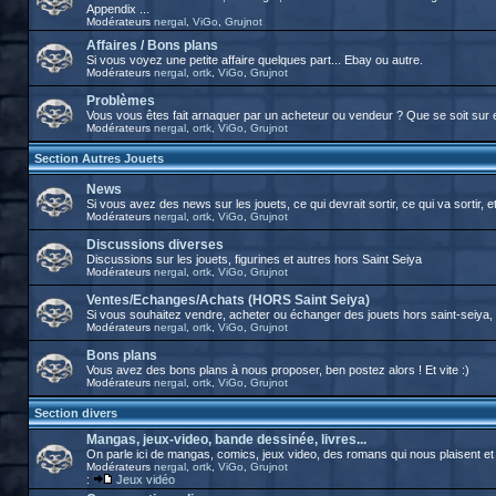
Appendix ...
Modérateurs
nergal
,
ViGo
,
Grujnot
Affaires / Bons plans
Si vous voyez une petite affaire quelques part... Ebay ou autre.
Modérateurs
nergal
,
ortk
,
ViGo
,
Grujnot
Problèmes
Vous vous êtes fait arnaquer par un acheteur ou vendeur ? Que se soit sur 
Modérateurs
nergal
,
ortk
,
ViGo
,
Grujnot
Section Autres Jouets
News
Si vous avez des news sur les jouets, ce qui devrait sortir, ce qui va sortir, et
Modérateurs
nergal
,
ortk
,
ViGo
,
Grujnot
Discussions diverses
Discussions sur les jouets, figurines et autres hors Saint Seiya
Modérateurs
nergal
,
ortk
,
ViGo
,
Grujnot
Ventes/Echanges/Achats (HORS Saint Seiya)
Si vous souhaitez vendre, acheter ou échanger des jouets hors saint-seiya, c'
Modérateurs
nergal
,
ortk
,
ViGo
,
Grujnot
Bons plans
Vous avez des bons plans à nous proposer, ben postez alors ! Et vite :)
Modérateurs
nergal
,
ortk
,
ViGo
,
Grujnot
Section divers
Mangas, jeux-video, bande dessinée, livres...
On parle ici de mangas, comics, jeux video, des romans qui nous plaisent et tou
Modérateurs
nergal
,
ortk
,
ViGo
,
Grujnot
:
Jeux vidéo