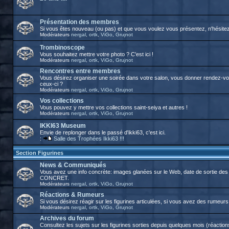
Présentation des membres
Si vous êtes nouveau (ou pas) et que vous voulez vous présentez, n'hésitez p
Modérateurs
nergal
,
ortk
,
ViGo
,
Grujnot
Trombinoscope
Vous souhaitez mettre votre photo ? C'est ici !
Modérateurs
nergal
,
ortk
,
ViGo
,
Grujnot
Rencontres entre membres
Vous désirez organiser une soirée dans votre salon, vous donner rendez-vous
ceux-ci ?
Modérateurs
nergal
,
ortk
,
ViGo
,
Grujnot
Vos collections
Vous pouvez y mettre vos collections saint-seiya et autres !
Modérateurs
nergal
,
ortk
,
ViGo
,
Grujnot
IKKI63 Museum
Envie de replonger dans le passé d'ikki63, c'est ici.
:
Salle des Trophées Ikki63 !!!
Section Figurines
News & Communiqués
Vous avez une info concrète: images glanées sur le Web, date de sortie des 
CONCRET.
Modérateurs
nergal
,
ortk
,
ViGo
,
Grujnot
Réactions & Rumeurs
Si vous désirez réagir sur les figurines articulées, si vous avez des rumeurs, 
Modérateurs
nergal
,
ortk
,
ViGo
,
Grujnot
Archives du forum
Consultez les sujets sur les figurines sorties depuis quelques mois (réactions