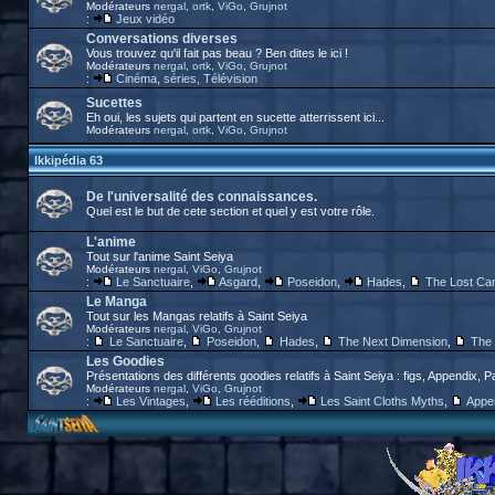
Modérateurs
nergal
,
ortk
,
ViGo
,
Grujnot
:
Jeux vidéo
Conversations diverses
Vous trouvez qu'il fait pas beau ? Ben dites le ici !
Modérateurs
nergal
,
ortk
,
ViGo
,
Grujnot
:
Cinéma, séries, Télévision
Sucettes
Eh oui, les sujets qui partent en sucette atterrissent ici...
Modérateurs
nergal
,
ortk
,
ViGo
,
Grujnot
Ikkipédia 63
De l'universalité des connaissances.
Quel est le but de cete section et quel y est votre rôle.
L'anime
Tout sur l'anime Saint Seiya
Modérateurs
nergal
,
ViGo
,
Grujnot
:
Le Sanctuaire
,
Asgard
,
Poseidon
,
Hades
,
The Lost Ca
Le Manga
Tout sur les Mangas relatifs à Saint Seiya
Modérateurs
nergal
,
ViGo
,
Grujnot
:
Le Sanctuaire
,
Poseidon
,
Hades
,
The Next Dimension
,
The 
Les Goodies
Présentations des différents goodies relatifs à Saint Seiya : figs, Appendix, P
Modérateurs
nergal
,
ViGo
,
Grujnot
:
Les Vintages
,
Les rééditions
,
Les Saint Cloths Myths
,
Appe