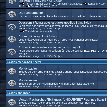
Modérateurs
nergal
,
ortk
,
ViGo
,
Grujnot
:
Tamashii Nation 2008
,
Tamashii Nation 2009
,
Tamashii Nation
2012
,
Tamashii Nations 2013
D.D.Panoramation
Retrouvez ici les news et questions/réponses sur cette nouvelle gamme sy
Questions / Remarques et autres goodies Saint Seiya
Ici on parle des autres goodies ayant la licence Saint Seiya et on répond à t
Modérateurs
nergal
,
ortk
,
ViGo
,
Grujnot
:
Tutoriels et comparatifs
Customs/garage kits/résines
Vous créez vos propres figurines ? Faites nous partager votre travail.
Modérateurs
nergal
,
ortk
,
ViGo
,
Grujnot
Achats / commandes sur le net ou en magasin
Ici on discute des magasins spécialisés, des achats sur Ebay, HLJ ...... O
le sujet
Modérateurs
nergal
,
ortk
,
ViGo
,
Grujnot
Section monde Saint-seiya
Monde papier
Tout ce qui concerne le manga papier d'origine, questions, et les nouveautés
Modérateurs
nergal
,
ortk
,
ViGo
,
Grujnot
Monde animé
Tous ce qui concerne les mondes vhs, dvd, oavs, jeux vidéo, etc...
Modérateurs
nergal
,
ortk
,
ViGo
,
Grujnot
Section annonces
Ventes /Recherches / Echanges (UNIQUEMENT Figurines Saint S
Si vous vendez, recherchez ou souhaitez échanger des figurines.
Modérateurs
nergal
,
ortk
,
ViGo
,
Grujnot