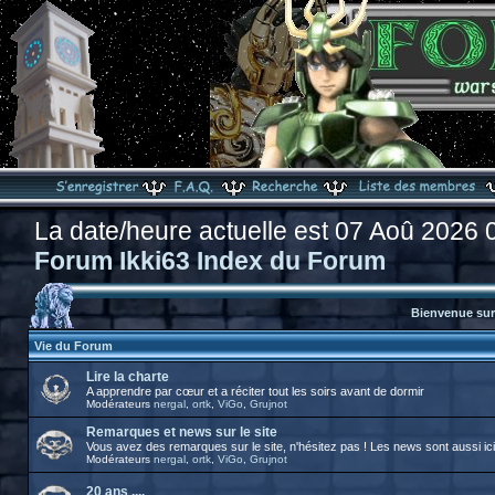
La date/heure actuelle est 07 Aoû 2026 
Forum Ikki63 Index du Forum
Bienvenue sur 
Vie du Forum
Lire la charte
A apprendre par cœur et a réciter tout les soirs avant de dormir
Modérateurs
nergal
,
ortk
,
ViGo
,
Grujnot
Remarques et news sur le site
Vous avez des remarques sur le site, n'hésitez pas ! Les news sont aussi ici
Modérateurs
nergal
,
ortk
,
ViGo
,
Grujnot
20 ans ....