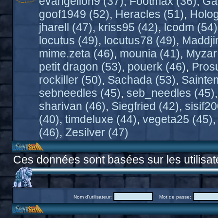
evangelion9 (37)
,
Footmax (36)
,
Ga
goof1949 (52)
,
Heracles (51)
,
Holo
jharell (47)
,
kriss95 (42)
,
lcodm (54)
locutus (49)
,
locutus78 (49)
,
Maddji
mime.zeta (46)
,
mounia (41)
,
Myzar
petit dragon (53)
,
pouerk (46)
,
Pros
rockiller (50)
,
Sachada (53)
,
Sainte
sebneedles (45)
,
seb_needles (45)
sharivan (46)
,
Siegfried (42)
,
sisif2
(40)
,
timdeluxe (44)
,
vegeta25 (45)
(46)
,
Zesilver (47)
Ces données sont basées sur les utilisat
Nom d'utilisateur:
Mot de passe: