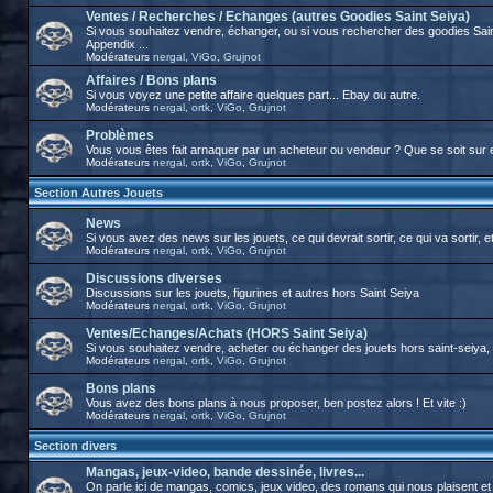
Ventes / Recherches / Echanges (autres Goodies Saint Seiya)
Si vous souhaitez vendre, échanger, ou si vous rechercher des goodies Sai
Appendix ...
Modérateurs
nergal
,
ViGo
,
Grujnot
Affaires / Bons plans
Si vous voyez une petite affaire quelques part... Ebay ou autre.
Modérateurs
nergal
,
ortk
,
ViGo
,
Grujnot
Problèmes
Vous vous êtes fait arnaquer par un acheteur ou vendeur ? Que se soit sur 
Modérateurs
nergal
,
ortk
,
ViGo
,
Grujnot
Section Autres Jouets
News
Si vous avez des news sur les jouets, ce qui devrait sortir, ce qui va sortir, et
Modérateurs
nergal
,
ortk
,
ViGo
,
Grujnot
Discussions diverses
Discussions sur les jouets, figurines et autres hors Saint Seiya
Modérateurs
nergal
,
ortk
,
ViGo
,
Grujnot
Ventes/Echanges/Achats (HORS Saint Seiya)
Si vous souhaitez vendre, acheter ou échanger des jouets hors saint-seiya, c'
Modérateurs
nergal
,
ortk
,
ViGo
,
Grujnot
Bons plans
Vous avez des bons plans à nous proposer, ben postez alors ! Et vite :)
Modérateurs
nergal
,
ortk
,
ViGo
,
Grujnot
Section divers
Mangas, jeux-video, bande dessinée, livres...
On parle ici de mangas, comics, jeux video, des romans qui nous plaisent et tou