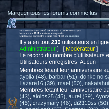
Marquer tous les forums comme lus
Nos membres ont posté un total de
515875
messages
Nous avons
3817
membres enregistrés
L'utilisateur enregistré le plus récent est
Eleanorjeux
Il y a en tout
230
utilisateurs en ligne
Administrateur
] [
Modérateur
]
Le record du nombre d'utilisateurs 
Utilisateurs enregistrés: Aucun
Membres fêtant leur anniversaire au
ayolia (48)
,
barbar (51)
,
dohko no sa
Lazare16 (39)
,
mael (50)
,
nakatahui
Membres fêtant leur anniversaire da
(43)
,
aiolos25 (45)
,
aurel (39)
,
Ayora
(45)
,
crazymary (46)
,
di2310ss (50)