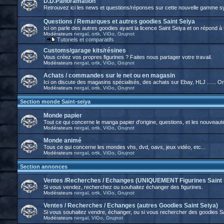
D.D.Panoramation
Retrouvez ici les news et questions/réponses sur cette nouvelle gamme 
Questions / Remarques et autres goodies Saint Seiya
Ici on parle des autres goodies ayant la licence Saint Seiya et on répond à
Modérateurs
nergal
,
ortk
,
ViGo
,
Grujnot
:
Tutoriels et comparatifs
Customs/garage kits/résines
Vous créez vos propres figurines ? Faites nous partager votre travail.
Modérateurs
nergal
,
ortk
,
ViGo
,
Grujnot
Achats / commandes sur le net ou en magasin
Ici on discute des magasins spécialisés, des achats sur Ebay, HLJ ...... 
Modérateurs
nergal
,
ortk
,
ViGo
,
Grujnot
Section monde Saint-seiya
Monde papier
Tout ce qui concerne le manga papier d'origine, questions, et les nouveaut
Modérateurs
nergal
,
ortk
,
ViGo
,
Grujnot
Monde animé
Tous ce qui concerne les mondes vhs, dvd, oavs, jeux vidéo, etc...
Modérateurs
nergal
,
ortk
,
ViGo
,
Grujnot
Section annonces
Ventes /Recherches / Echanges (UNIQUEMENT Figurines Saint 
Si vous vendez, recherchez ou souhaitez échanger des figurines.
Modérateurs
nergal
,
ortk
,
ViGo
,
Grujnot
Ventes / Recherches / Echanges (autres Goodies Saint Seiya)
Si vous souhaitez vendre, échanger, ou si vous rechercher des goodies S
Modérateurs
nergal
,
ViGo
,
Grujnot