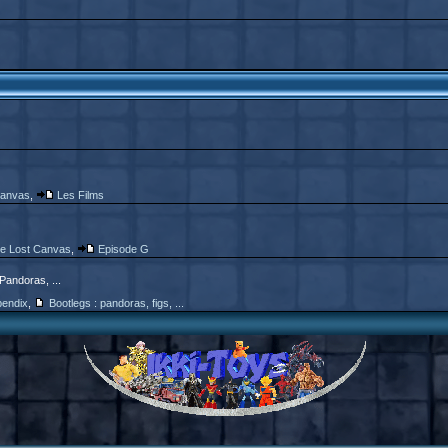
Canvas
,
Les Films
e Lost Canvas
,
Episode G
 Pandoras, ...
endix
,
Bootlegs : pandoras, figs, ...