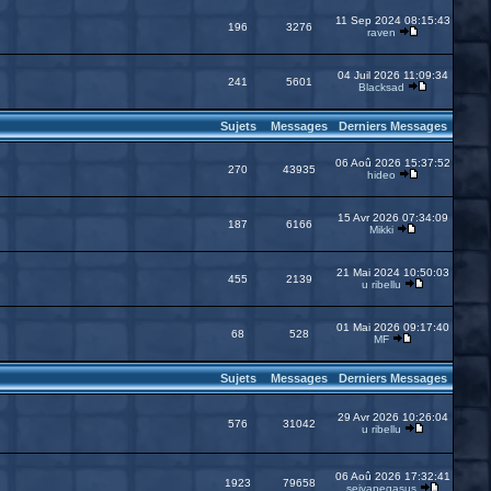
11 Sep 2024 08:15:43
196
3276
raven
04 Juil 2026 11:09:34
241
5601
Blacksad
Sujets
Messages
Derniers Messages
06 Aoû 2026 15:37:52
270
43935
hideo
15 Avr 2026 07:34:09
187
6166
Mikki
21 Mai 2024 10:50:03
455
2139
u ribellu
01 Mai 2026 09:17:40
68
528
MF
Sujets
Messages
Derniers Messages
29 Avr 2026 10:26:04
576
31042
u ribellu
06 Aoû 2026 17:32:41
1923
79658
seiyapegasus