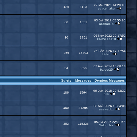
22 Mai 2026 14:28:10
436
8423
peacemaker
03 Juil 2017 05:55:26
60
1351
acanais74
06 Nov 2022 20:17:52
80
1751
ClioWF1A110
25 Fév 2026 17:17:54
256
16393
hideo
07 Aoû 2014 16:08:18
54
3595
barbot25
Sujets
Messages
Derniers Messages
06 Juin 2018 20:52:32
186
1564
ortk
08 Aoû 2026 13:34:08
460
31285
stseiyadbz
05 Avr 2026 22:03:57
353
115338
Solon Jee