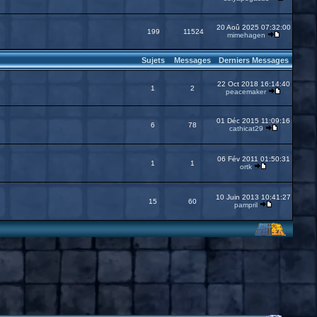
20 Aoû 2025 07:32:00
199
11524
mimehagen
Sujets
Messages
Derniers Messages
22 Oct 2018 16:14:40
1
2
peacemaker
01 Déc 2015 11:09:16
6
78
cathicat29
06 Fév 2011 01:50:31
1
1
ortk
10 Juin 2013 10:41:27
15
60
pampril