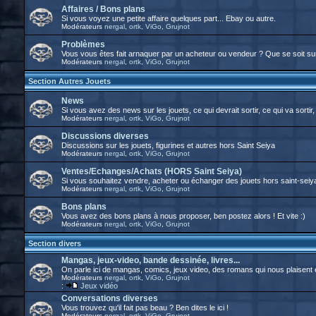
Affaires / Bons plans
Si vous voyez une petite affaire quelques part... Ebay ou autre.
Modérateurs
nergal
,
ortk
,
ViGo
,
Grujnot
Problèmes
Vous vous êtes fait arnaquer par un acheteur ou vendeur ? Que se soit su
Modérateurs
nergal
,
ortk
,
ViGo
,
Grujnot
Section Autres Jouets
News
Si vous avez des news sur les jouets, ce qui devrait sortir, ce qui va sortir, 
Modérateurs
nergal
,
ortk
,
ViGo
,
Grujnot
Discussions diverses
Discussions sur les jouets, figurines et autres hors Saint Seiya
Modérateurs
nergal
,
ortk
,
ViGo
,
Grujnot
Ventes/Echanges/Achats (HORS Saint Seiya)
Si vous souhaitez vendre, acheter ou échanger des jouets hors saint-seiya, 
Modérateurs
nergal
,
ortk
,
ViGo
,
Grujnot
Bons plans
Vous avez des bons plans à nous proposer, ben postez alors ! Et vite :)
Modérateurs
nergal
,
ortk
,
ViGo
,
Grujnot
Section divers
Mangas, jeux-video, bande dessinée, livres...
On parle ici de mangas, comics, jeux video, des romans qui nous plaisent et t
Modérateurs
nergal
,
ortk
,
ViGo
,
Grujnot
:
Jeux vidéo
Conversations diverses
Vous trouvez qu'il fait pas beau ? Ben dites le ici !
Modérateurs
nergal
,
ortk
,
ViGo
,
Grujnot