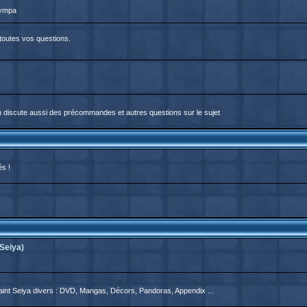
sympa
 toutes vos questions.
On discute aussi des précommandes et autres questions sur le sujet
és !
Seiya)
aint Seiya divers : DVD, Mangas, Décors, Pandoras, Appendix ...