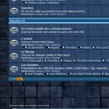
:
Cinéma, séries, Télévision
Sucettes
Eh oui, les sujets qui partent en sucette atterrissent ici...
Modérateurs
nergal
,
ortk
,
ViGo
,
Grujnot
Ikkipédia 63
De l'universalité des connaissances.
Quel est le but de cete section et quel y est votre rôle.
L'anime
Tout sur l'anime Saint Seiya
Modérateurs
nergal
,
ViGo
,
Grujnot
:
Le Sanctuaire
,
Asgard
,
Poseidon
,
Hades
,
The Lost 
Le Manga
Tout sur les Mangas relatifs à Saint Seiya
Modérateurs
nergal
,
ViGo
,
Grujnot
:
Le Sanctuaire
,
Poseidon
,
Hades
,
The Next Dimension
,
Th
Les Goodies
Présentations des différents goodies relatifs à Saint Seiya : figs, Appendix,
Modérateurs
nergal
,
ViGo
,
Grujnot
:
Les Vintages
,
Les rééditions
,
Les Saint Cloths Myths
,
App
Marquer tous les forums comme lus