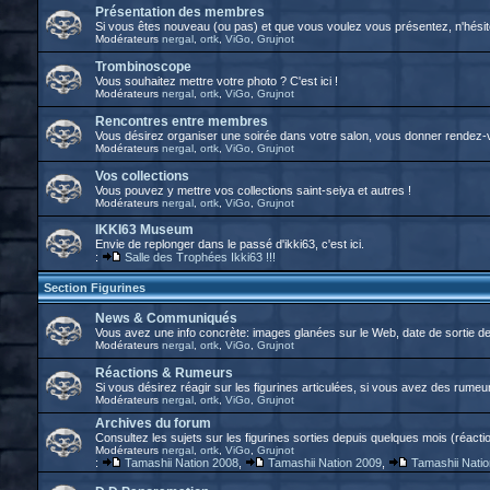
Présentation des membres
Si vous êtes nouveau (ou pas) et que vous voulez vous présentez, n'hésitez
Modérateurs
nergal
,
ortk
,
ViGo
,
Grujnot
Trombinoscope
Vous souhaitez mettre votre photo ? C'est ici !
Modérateurs
nergal
,
ortk
,
ViGo
,
Grujnot
Rencontres entre membres
Vous désirez organiser une soirée dans votre salon, vous donner rendez-vo
Modérateurs
nergal
,
ortk
,
ViGo
,
Grujnot
Vos collections
Vous pouvez y mettre vos collections saint-seiya et autres !
Modérateurs
nergal
,
ortk
,
ViGo
,
Grujnot
IKKI63 Museum
Envie de replonger dans le passé d'ikki63, c'est ici.
:
Salle des Trophées Ikki63 !!!
Section Figurines
News & Communiqués
Vous avez une info concrète: images glanées sur le Web, date de sortie 
Modérateurs
nergal
,
ortk
,
ViGo
,
Grujnot
Réactions & Rumeurs
Si vous désirez réagir sur les figurines articulées, si vous avez des rumeurs
Modérateurs
nergal
,
ortk
,
ViGo
,
Grujnot
Archives du forum
Consultez les sujets sur les figurines sorties depuis quelques mois (réactio
Modérateurs
nergal
,
ortk
,
ViGo
,
Grujnot
:
Tamashii Nation 2008
,
Tamashii Nation 2009
,
Tamashii Nati