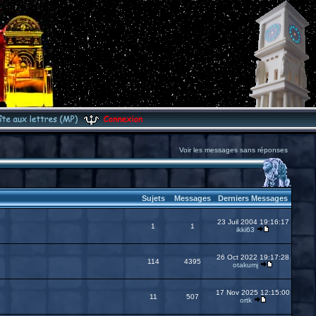
Voir les messages sans réponses
Sujets
Messages
Derniers Messages
23 Juil 2004 19:16:17
1
1
ikki63
26 Oct 2022 19:17:28
114
4395
otakumj
17 Nov 2025 12:15:00
11
507
ortk