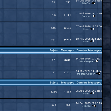
14 Déc 2025 14:54:38
35
1695
NIXON
07 Aoû 2026 18:39:16
756
17269
Yesou
07 Aoû 2026 12:52:00
545
13243
hideo
18 Nov 2025 20:53:05
241
27017
hideo
Sujets
Messages
Derniers Messages
24 Juin 2026 19:38:27
97
8781
mimehagen
14 Mai 2026 14:08:24
177
17935
Megrez Alberich
Sujets
Messages
Derniers Messages
05 Aoû 2026 14:16:54
1415
11182
hideo
14 Déc 2025 21:06:13
133
452
u ribellu