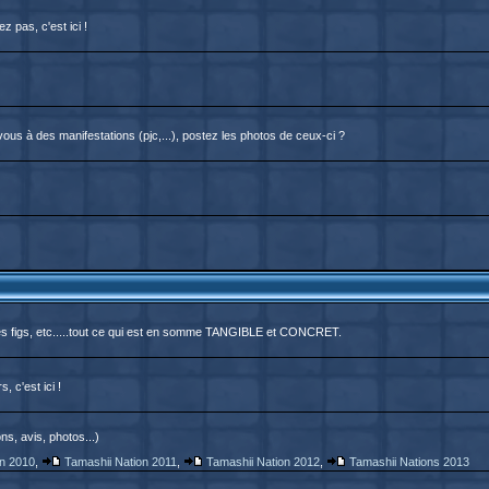
 pas, c'est ici !
us à des manifestations (pjc,...), postez les photos de ceux-ci ?
des figs, etc.....tout ce qui est en somme TANGIBLE et CONCRET.
, c'est ici !
ns, avis, photos...)
on 2010
,
Tamashii Nation 2011
,
Tamashii Nation 2012
,
Tamashii Nations 2013