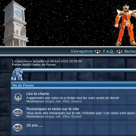
La date/heure actuelle est 08 Aoû 2026 20:05:00
Forum Ikki63 Index du Forum
Vie du Forum
Lire la charte
A apprendre par cœur et a réciter tout les soirs avant de dormir
Modérateurs
nergal
,
ortk
,
ViGo
,
Grujnot
Remarques et news sur le site
Vous avez des remarques sur le site, n'hésitez pas ! Les news sont aussi i
Modérateurs
nergal
,
ortk
,
ViGo
,
Grujnot
20 ans ....