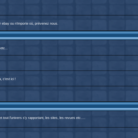
r ebay ou n'importe où, prévenez nous.
etc...
c'est ici !
out l'univers s'y rapportant, les sites, les revues etc.....